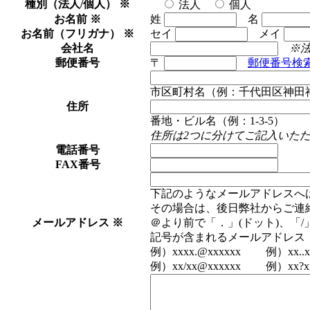
種別（法人/個人）
※
法人
個人
お名前
※
姓
名
お名前（フリガナ）
※
セイ
メイ
会社名
※
郵便番号
〒
郵便番号検
市区町村名（例：千代田区神田
住所
番地・ビル名（例：1-3-5）
住所は2つに分けてご記入いた
電話番号
FAX番号
下記のようなメールアドレスへ
その場合は、後日弊社からご連
メールアドレス
※
＠より前で「．」(ドット)、「
記号が含まれるメールアドレス
例）xxxx.@xxxxxx 例）xx..xx
例）xx/xx@xxxxxx 例）xx?xx