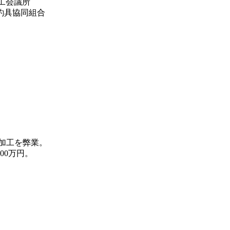
商工会議所
釣具協同組合
加工を弊業。
00万円。