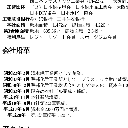
西日本プラスチック工業会（PI-2272）・大阪
加盟団体
（財）日本釣振興会・日本釣用品工業会・大阪
日本DIY協会・日本ホビー協会
主要取引銀行
みずほ銀行・三井住友銀行
本社面積
敷地面積 1,472㎡ 建物面積 4,226㎡
第3倉庫面積
敷地 635,36㎡・建物面積 2,349㎡
福利厚生
レジャーリゾート会員・スポーツジム会員
会社沿革
昭和22年 2月
清本鏡工業所として創業。
昭和37年 4月
明邦化学工業所として、プラスチック射出成型
昭和58年 12月
明邦化学工業株式会社として法人化。資本金1,0
昭和62年 4月
現在の本社ビル完成・移転。
平成3年 11月
本社新館増築。
平成10年 10月
自社第2倉庫完成。
平成17年 6月
資本金2,000万円に増資。
平成28年
第3倉庫拡張1320㎡。