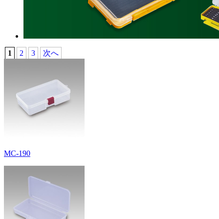
1
2
3
次へ
MC-190