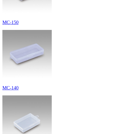
MC-150
MC-140