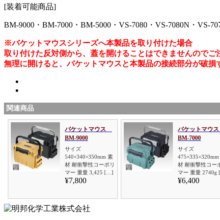
[装着可能商品]
BM-9000・BM-7000・BM-5000・VS-7080・VS-7080N・VS-70
※バケットマウスシリーズへ本製品を取り付けた場合
取り付けた反対側から、蓋を開けることはできませんのでご
無理に開けると、バケットマウスと本製品の接続部分が破損
関連商品
バケットマウス
バケットマウ
BM-9000
BM-7000
サイズ
サイズ
540×340×350mm 素
475×335×320mm
材 耐衝撃性コーポリ
材 耐衝撃性コー
マー 重量 3,425 […]
マー 重量 2740g 
¥7,800
¥6,400