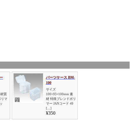
ー
パーツケース BM-
100
サイズ
m 材質
100×93×100mm 素
ポリマ
材 特殊ブレンドポリ
ッ
マー JANコード 49
[…]
¥350