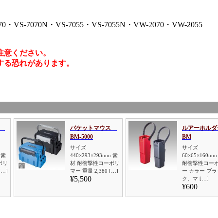
70・VS-7070N・VS-7055・VS-7055N・VW-2070・VW-2055
注意ください。
する恐れがあります。
ス
バケットマウス
ルアーホルダ
BM-5000
BM
サイズ
サイズ
 素
440×293×293mm 素
60×65×160m
ポリ
材 耐衝撃性コーポリ
耐衝撃性コー
[…]
マー 重量 2,380 […]
ー カラー ブラ
¥5,500
ク、マ […]
¥600