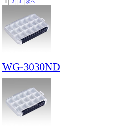
1
2
3
次へ
WG-3030ND