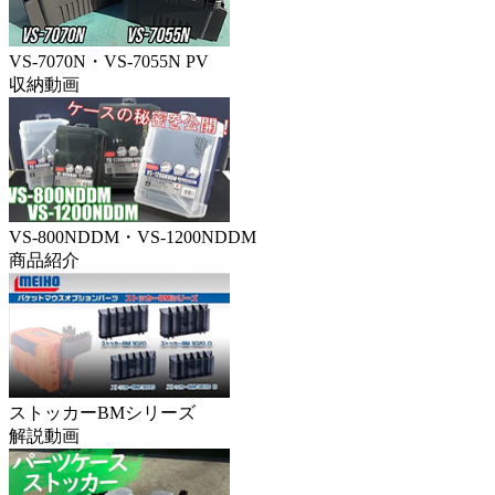
VS-7070N・VS-7055N PV
収納動画
VS-800NDDM・VS-1200NDDM
商品紹介
ストッカーBMシリーズ
解説動画