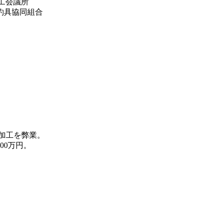
商工会議所
釣具協同組合
加工を弊業。
00万円。