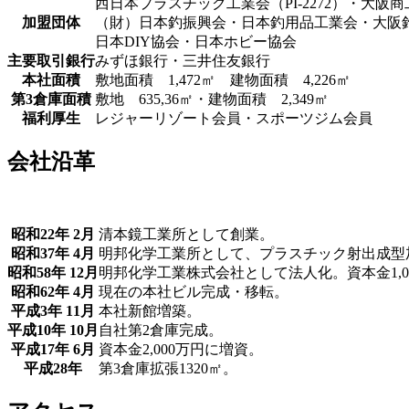
西日本プラスチック工業会（PI-2272）・大阪
加盟団体
（財）日本釣振興会・日本釣用品工業会・大阪
日本DIY協会・日本ホビー協会
主要取引銀行
みずほ銀行・三井住友銀行
本社面積
敷地面積 1,472㎡ 建物面積 4,226㎡
第3倉庫面積
敷地 635,36㎡・建物面積 2,349㎡
福利厚生
レジャーリゾート会員・スポーツジム会員
会社沿革
昭和22年 2月
清本鏡工業所として創業。
昭和37年 4月
明邦化学工業所として、プラスチック射出成型
昭和58年 12月
明邦化学工業株式会社として法人化。資本金1,0
昭和62年 4月
現在の本社ビル完成・移転。
平成3年 11月
本社新館増築。
平成10年 10月
自社第2倉庫完成。
平成17年 6月
資本金2,000万円に増資。
平成28年
第3倉庫拡張1320㎡。