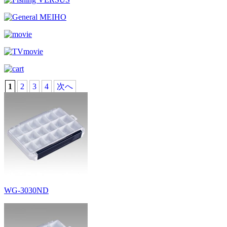
1
2
3
4
次へ
WG-3030ND