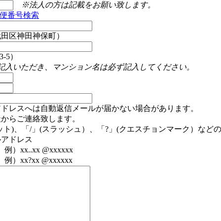
※法人の方は記載をお願い致します。
便番号検索
代田区神田神保町）
-5）
記入いただき、マンション名は必ず記入してください。
アドレスへは自動返信メールが届かない場合があります。
社からご連絡致します。
ット)、「/」(スラッシュ）、「?」(クエスチョンマーク）など
ルアドレス
）xx..xx @xxxxxx
例）xx?xx @xxxxxx