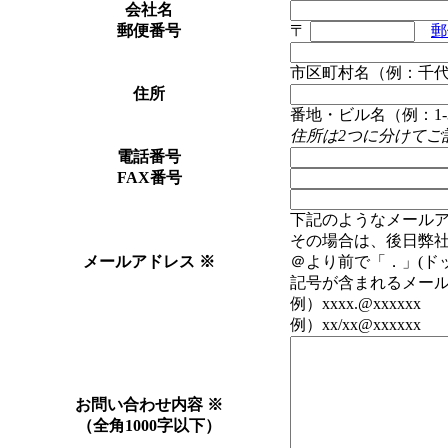
会社名
郵便番号
〒
郵
市区町村名（例：千
住所
番地・ビル名（例：1-3
住所は2つに分けてご
電話番号
FAX番号
下記のようなメール
その場合は、後日弊
メールアドレス
※
＠より前で「．」(ド
記号が含まれるメー
例）xxxx.@xxxxxx 例
例）xx/xx@xxxxxx 
お問い合わせ内容
※
（全角1000字以下）