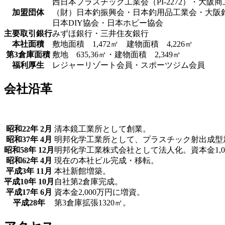
西日本プラスチック工業会（PI-2272）・大阪
加盟団体
（財）日本釣振興会・日本釣用品工業会・大阪
日本DIY協会・日本ホビー協会
主要取引銀行
みずほ銀行・三井住友銀行
本社面積
敷地面積 1,472㎡ 建物面積 4,226㎡
第3倉庫面積
敷地 635,36㎡・建物面積 2,349㎡
福利厚生
レジャーリゾート会員・スポーツジム会員
会社沿革
昭和22年 2月
清本鏡工業所として創業。
昭和37年 4月
明邦化学工業所として、プラスチック射出成型
昭和58年 12月
明邦化学工業株式会社として法人化。資本金1,0
昭和62年 4月
現在の本社ビル完成・移転。
平成3年 11月
本社新館増築。
平成10年 10月
自社第2倉庫完成。
平成17年 6月
資本金2,000万円に増資。
平成28年
第3倉庫拡張1320㎡。