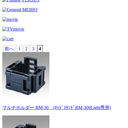
前へ
1
2
3
4
マルチホルダー BM-30 (ﾛｯﾄﾞｽﾀﾝﾄﾞBM-300Light専用)