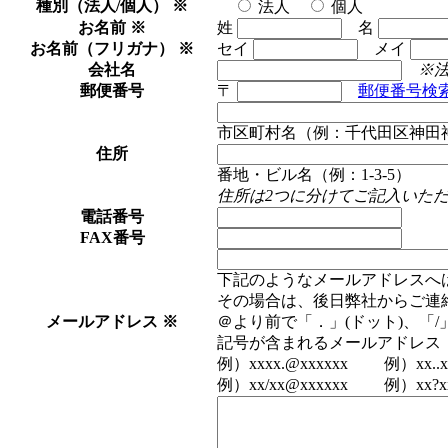
種別（法人/個人）
※
法人
個人
お名前
※
姓
名
お名前（フリガナ）
※
セイ
メイ
会社名
※
郵便番号
〒
郵便番号検
市区町村名（例：千代田区神田
住所
番地・ビル名（例：1-3-5）
住所は2つに分けてご記入いた
電話番号
FAX番号
下記のようなメールアドレスへ
その場合は、後日弊社からご連
メールアドレス
※
＠より前で「．」(ドット)、「
記号が含まれるメールアドレス
例）xxxx.@xxxxxx 例）xx..xx
例）xx/xx@xxxxxx 例）xx?xx