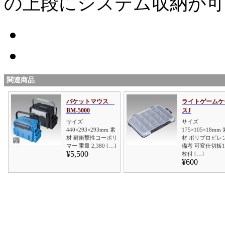
の上段にシステム収納が可
関連商品
バケットマウス
ライトゲームケ
BM-5000
スJ
サイズ
サイズ
440×293×293mm 素
175×105×18mm 
材 耐衝撃性コーポリ
材 ポリプロピレ
マー 重量 2,380 […]
備考 可変仕切板1
¥5,500
枚付 […]
¥600