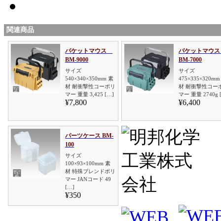
関連商品
バケットマウス
バケットマウ
BM-9000
BM-7000
サイズ
サイズ
540×340×350mm 素
475×335×320mm
材 耐衝撃性コーポリ
材 耐衝撃性コー
マー 重量 3,425 […]
マー 重量 2740g 
¥7,800
¥6,400
パーツケース BM-
100
サイズ
100×93×100mm 素
材 特殊ブレンドポリ
マー JANコード 49
[…]
¥350