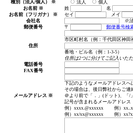
種別（法人/個人）
※
法人
個人
お名前
※
姓
名
お名前（フリガナ）
※
セイ
メイ
会社名
※
郵便番号
〒
郵便番号検
市区町村名（例：千代田区神田
住所
番地・ビル名（例：1-3-5）
住所は2つに分けてご記入いた
電話番号
FAX番号
下記のようなメールアドレスへ
その場合は、後日弊社からご連
メールアドレス
※
＠より前で「．」(ドット)、「
記号が含まれるメールアドレス
例）xxxx.@xxxxxx 例）xx..xx
例）xx/xx@xxxxxx 例）xx?xx