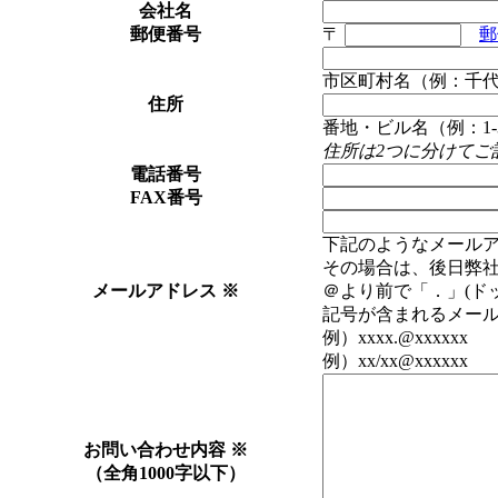
会社名
郵便番号
〒
郵
市区町村名（例：千
住所
番地・ビル名（例：1-3
住所は2つに分けてご
電話番号
FAX番号
下記のようなメール
その場合は、後日弊
メールアドレス
※
＠より前で「．」(ド
記号が含まれるメー
例）xxxx.@xxxxxx 例
例）xx/xx@xxxxxx 
お問い合わせ内容
※
（全角1000字以下）