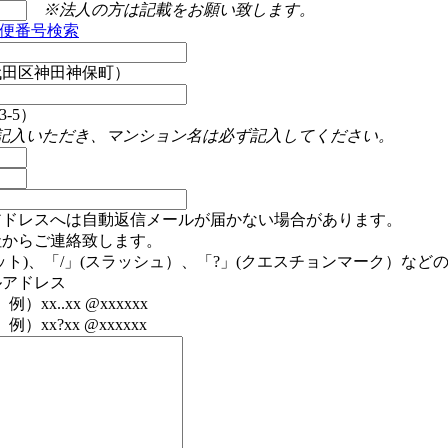
※法人の方は記載をお願い致します。
便番号検索
代田区神田神保町）
-5）
記入いただき、マンション名は必ず記入してください。
アドレスへは自動返信メールが届かない場合があります。
社からご連絡致します。
ット)、「/」(スラッシュ）、「?」(クエスチョンマーク）など
ルアドレス
）xx..xx @xxxxxx
例）xx?xx @xxxxxx