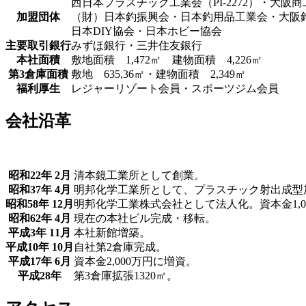
西日本プラスチック工業会（PI-2272）・大阪
加盟団体
（財）日本釣振興会・日本釣用品工業会・大阪
日本DIY協会・日本ホビー協会
主要取引銀行
みずほ銀行・三井住友銀行
本社面積
敷地面積 1,472㎡ 建物面積 4,226㎡
第3倉庫面積
敷地 635,36㎡・建物面積 2,349㎡
福利厚生
レジャーリゾート会員・スポーツジム会員
会社沿革
昭和22年 2月
清本鏡工業所として創業。
昭和37年 4月
明邦化学工業所として、プラスチック射出成型
昭和58年 12月
明邦化学工業株式会社として法人化。資本金1,0
昭和62年 4月
現在の本社ビル完成・移転。
平成3年 11月
本社新館増築。
平成10年 10月
自社第2倉庫完成。
平成17年 6月
資本金2,000万円に増資。
平成28年
第3倉庫拡張1320㎡。