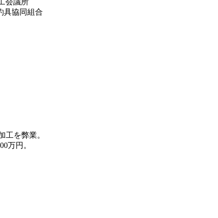
商工会議所
釣具協同組合
加工を弊業。
00万円。