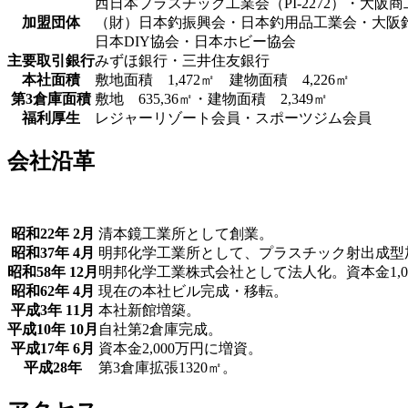
西日本プラスチック工業会（PI-2272）・大阪
加盟団体
（財）日本釣振興会・日本釣用品工業会・大阪
日本DIY協会・日本ホビー協会
主要取引銀行
みずほ銀行・三井住友銀行
本社面積
敷地面積 1,472㎡ 建物面積 4,226㎡
第3倉庫面積
敷地 635,36㎡・建物面積 2,349㎡
福利厚生
レジャーリゾート会員・スポーツジム会員
会社沿革
昭和22年 2月
清本鏡工業所として創業。
昭和37年 4月
明邦化学工業所として、プラスチック射出成型
昭和58年 12月
明邦化学工業株式会社として法人化。資本金1,0
昭和62年 4月
現在の本社ビル完成・移転。
平成3年 11月
本社新館増築。
平成10年 10月
自社第2倉庫完成。
平成17年 6月
資本金2,000万円に増資。
平成28年
第3倉庫拡張1320㎡。