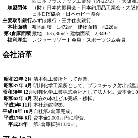
西日本プラスチック工業会（PI-2272）・大阪
加盟団体
（財）日本釣振興会・日本釣用品工業会・大阪
日本DIY協会・日本ホビー協会
主要取引銀行
みずほ銀行・三井住友銀行
本社面積
敷地面積 1,472㎡ 建物面積 4,226㎡
第3倉庫面積
敷地 635,36㎡・建物面積 2,349㎡
福利厚生
レジャーリゾート会員・スポーツジム会員
会社沿革
昭和22年 2月
清本鏡工業所として創業。
昭和37年 4月
明邦化学工業所として、プラスチック射出成型
昭和58年 12月
明邦化学工業株式会社として法人化。資本金1,0
昭和62年 4月
現在の本社ビル完成・移転。
平成3年 11月
本社新館増築。
平成10年 10月
自社第2倉庫完成。
平成17年 6月
資本金2,000万円に増資。
平成28年
第3倉庫拡張1320㎡。