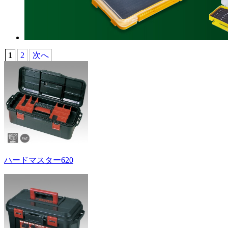
1
2
次へ
ハードマスター620