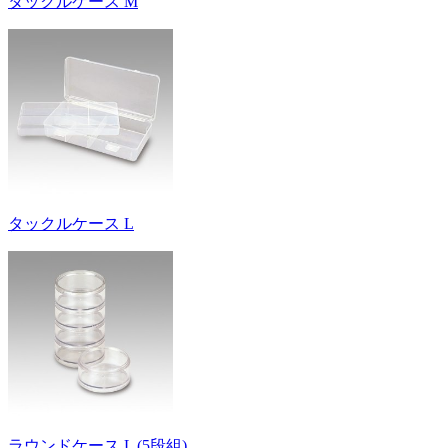
タックルケース M
タックルケース L
ラウンドケース L (5段組)