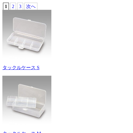
1
2
3
次へ
タックルケース S