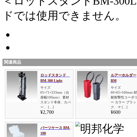
＜ロッドスタンドBM-300
ドでは使用できません。
関連商品
ロッドスタンド
ルアーホルダー
BM-300 Light
BM
サイズ
サイズ
65×71×333mm（台
60×65×160mm 
座幅100mm） 素材
耐衝撃性コーポ
スタンド本体、カバ
ー カラー ブラッ
ー、 […]
ク、マ […]
¥2,700
¥600
パーツケース BM-
100