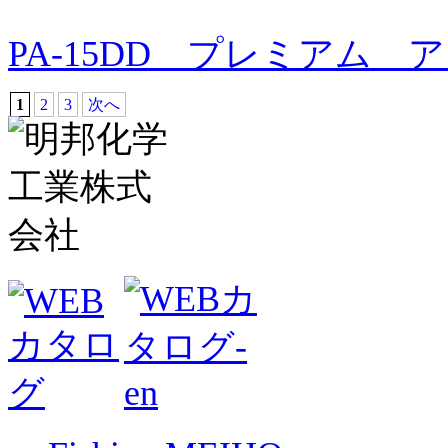
PA-15DD プレミアム 
1
2
3
次へ