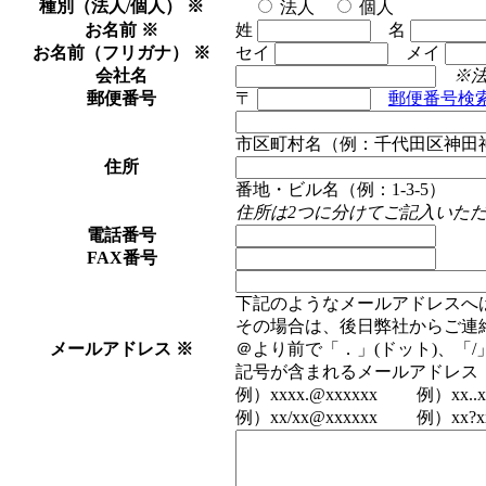
種別（法人/個人）
※
法人
個人
お名前
※
姓
名
お名前（フリガナ）
※
セイ
メイ
会社名
※
郵便番号
〒
郵便番号検
市区町村名（例：千代田区神田
住所
番地・ビル名（例：1-3-5）
住所は2つに分けてご記入いた
電話番号
FAX番号
下記のようなメールアドレスへ
その場合は、後日弊社からご連
メールアドレス
※
＠より前で「．」(ドット)、「
記号が含まれるメールアドレス
例）xxxx.@xxxxxx 例）xx..xx
例）xx/xx@xxxxxx 例）xx?xx