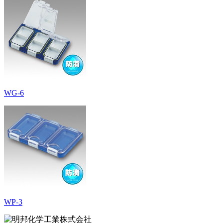
WG-6
WP-3