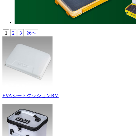
1
2
3
次へ
EVAシートクッションBM