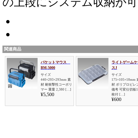
の上段にシステム収納が可
関連商品
バケットマウス
ライトゲームケ
BM-5000
スJ
サイズ
サイズ
440×293×293mm 素
175×105×18mm 
材 耐衝撃性コーポリ
材 ポリプロピレ
マー 重量 2,380 […]
備考 可変仕切板1
¥5,500
枚付 […]
¥600