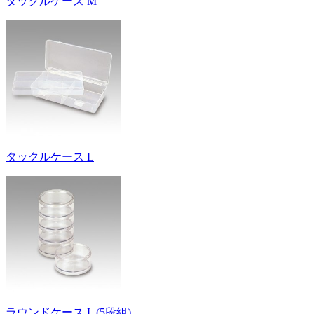
タックルケース M
タックルケース L
ラウンドケース L (5段組)