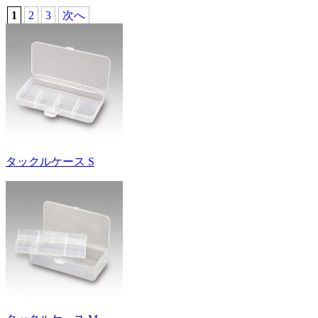
1
2
3
次へ
タックルケース S