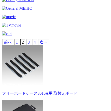
前へ
1
2
3
4
次へ
フリーボードケース3010A用 取替えボード