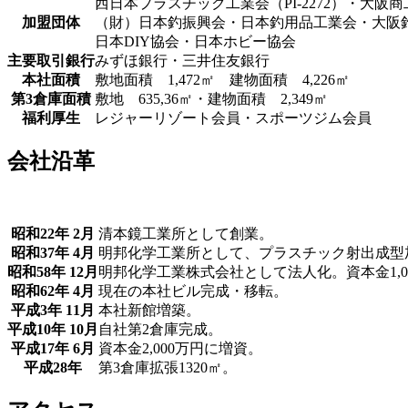
西日本プラスチック工業会（PI-2272）・大阪
加盟団体
（財）日本釣振興会・日本釣用品工業会・大阪
日本DIY協会・日本ホビー協会
主要取引銀行
みずほ銀行・三井住友銀行
本社面積
敷地面積 1,472㎡ 建物面積 4,226㎡
第3倉庫面積
敷地 635,36㎡・建物面積 2,349㎡
福利厚生
レジャーリゾート会員・スポーツジム会員
会社沿革
昭和22年 2月
清本鏡工業所として創業。
昭和37年 4月
明邦化学工業所として、プラスチック射出成型
昭和58年 12月
明邦化学工業株式会社として法人化。資本金1,0
昭和62年 4月
現在の本社ビル完成・移転。
平成3年 11月
本社新館増築。
平成10年 10月
自社第2倉庫完成。
平成17年 6月
資本金2,000万円に増資。
平成28年
第3倉庫拡張1320㎡。