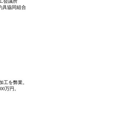
商工会議所
釣具協同組合
加工を弊業。
00万円。