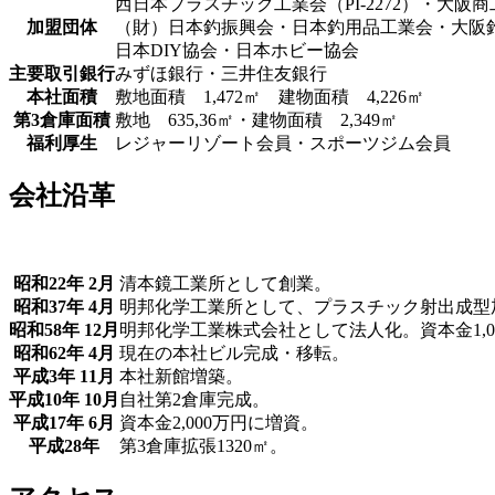
西日本プラスチック工業会（PI-2272）・大阪
加盟団体
（財）日本釣振興会・日本釣用品工業会・大阪
日本DIY協会・日本ホビー協会
主要取引銀行
みずほ銀行・三井住友銀行
本社面積
敷地面積 1,472㎡ 建物面積 4,226㎡
第3倉庫面積
敷地 635,36㎡・建物面積 2,349㎡
福利厚生
レジャーリゾート会員・スポーツジム会員
会社沿革
昭和22年 2月
清本鏡工業所として創業。
昭和37年 4月
明邦化学工業所として、プラスチック射出成型
昭和58年 12月
明邦化学工業株式会社として法人化。資本金1,0
昭和62年 4月
現在の本社ビル完成・移転。
平成3年 11月
本社新館増築。
平成10年 10月
自社第2倉庫完成。
平成17年 6月
資本金2,000万円に増資。
平成28年
第3倉庫拡張1320㎡。