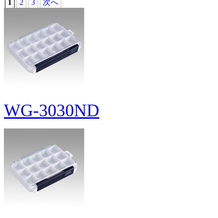
1
2
3
次へ
WG-3030ND