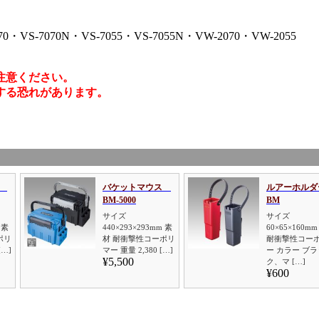
70・VS-7070N・VS-7055・VS-7055N・VW-2070・VW-2055
注意ください。
する恐れがあります。
ス
バケットマウス
ルアーホルダ
BM-5000
BM
サイズ
サイズ
 素
440×293×293mm 素
60×65×160m
ポリ
材 耐衝撃性コーポリ
耐衝撃性コー
[…]
マー 重量 2,380 […]
ー カラー ブラ
¥5,500
ク、マ […]
¥600