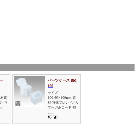
ー
パーツケース BM-
100
サイズ
m 材質
100×93×100mm 素
ポリマ
材 特殊ブレンドポリ
ッ
マー JANコード 49
[…]
¥350