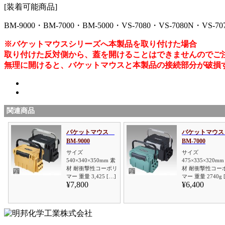
[装着可能商品]
BM-9000・BM-7000・BM-5000・VS-7080・VS-7080N・VS-70
※バケットマウスシリーズへ本製品を取り付けた場合
取り付けた反対側から、蓋を開けることはできませんのでご
無理に開けると、バケットマウスと本製品の接続部分が破損
関連商品
バケットマウス
バケットマウ
BM-9000
BM-7000
サイズ
サイズ
540×340×350mm 素
475×335×320mm
材 耐衝撃性コーポリ
材 耐衝撃性コー
マー 重量 3,425 […]
マー 重量 2740g 
¥7,800
¥6,400