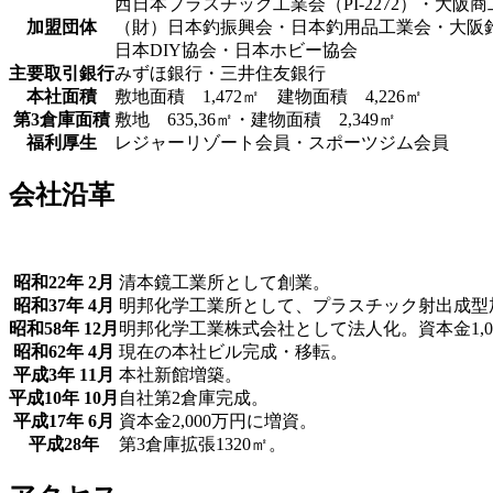
西日本プラスチック工業会（PI-2272）・大阪
加盟団体
（財）日本釣振興会・日本釣用品工業会・大阪
日本DIY協会・日本ホビー協会
主要取引銀行
みずほ銀行・三井住友銀行
本社面積
敷地面積 1,472㎡ 建物面積 4,226㎡
第3倉庫面積
敷地 635,36㎡・建物面積 2,349㎡
福利厚生
レジャーリゾート会員・スポーツジム会員
会社沿革
昭和22年 2月
清本鏡工業所として創業。
昭和37年 4月
明邦化学工業所として、プラスチック射出成型
昭和58年 12月
明邦化学工業株式会社として法人化。資本金1,0
昭和62年 4月
現在の本社ビル完成・移転。
平成3年 11月
本社新館増築。
平成10年 10月
自社第2倉庫完成。
平成17年 6月
資本金2,000万円に増資。
平成28年
第3倉庫拡張1320㎡。