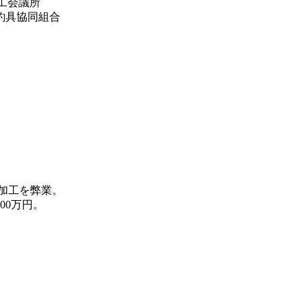
商工会議所
釣具協同組合
加工を弊業。
00万円。