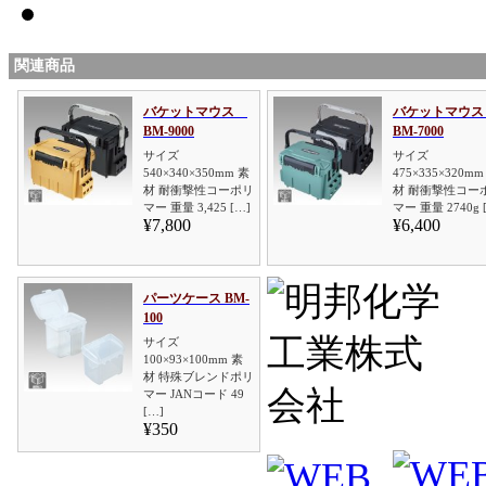
関連商品
バケットマウス
バケットマウ
BM-9000
BM-7000
サイズ
サイズ
540×340×350mm 素
475×335×320mm
材 耐衝撃性コーポリ
材 耐衝撃性コー
マー 重量 3,425 […]
マー 重量 2740g 
¥7,800
¥6,400
パーツケース BM-
100
サイズ
100×93×100mm 素
材 特殊ブレンドポリ
マー JANコード 49
[…]
¥350