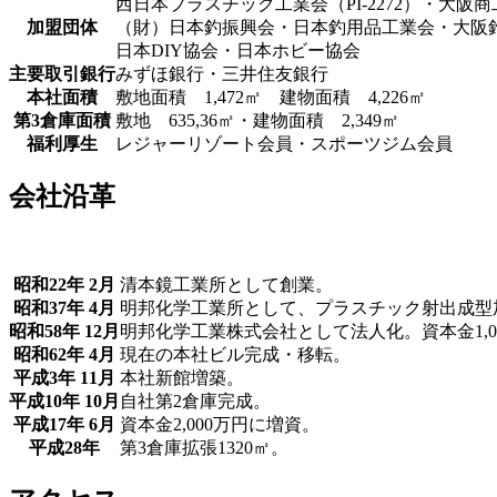
西日本プラスチック工業会（PI-2272）・大阪
加盟団体
（財）日本釣振興会・日本釣用品工業会・大阪
日本DIY協会・日本ホビー協会
主要取引銀行
みずほ銀行・三井住友銀行
本社面積
敷地面積 1,472㎡ 建物面積 4,226㎡
第3倉庫面積
敷地 635,36㎡・建物面積 2,349㎡
福利厚生
レジャーリゾート会員・スポーツジム会員
会社沿革
昭和22年 2月
清本鏡工業所として創業。
昭和37年 4月
明邦化学工業所として、プラスチック射出成型
昭和58年 12月
明邦化学工業株式会社として法人化。資本金1,0
昭和62年 4月
現在の本社ビル完成・移転。
平成3年 11月
本社新館増築。
平成10年 10月
自社第2倉庫完成。
平成17年 6月
資本金2,000万円に増資。
平成28年
第3倉庫拡張1320㎡。