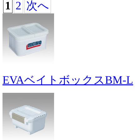
1
2
次へ
EVAベイトボックスBM-L