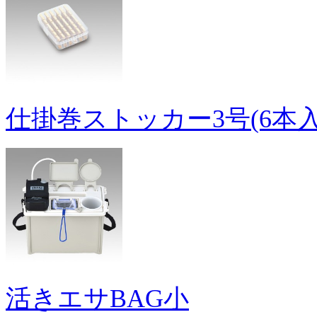
仕掛巻ストッカー3号(6本入
活きエサBAG小