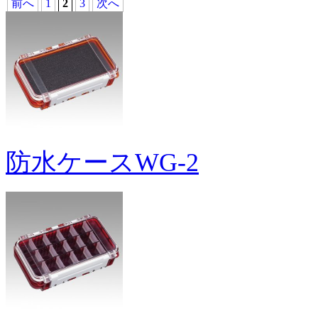
前へ
1
2
3
次へ
防水ケースWG-2