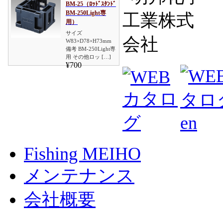
BM-25（ﾛｯﾄﾞｽﾀﾝﾄﾞ
BM-250Light専
用）
サイズ
W83×D78×H73mm
備考 BM-250Light専
用 その他ロッ […]
¥700
Fishing MEIHO
メンテナンス
会社概要