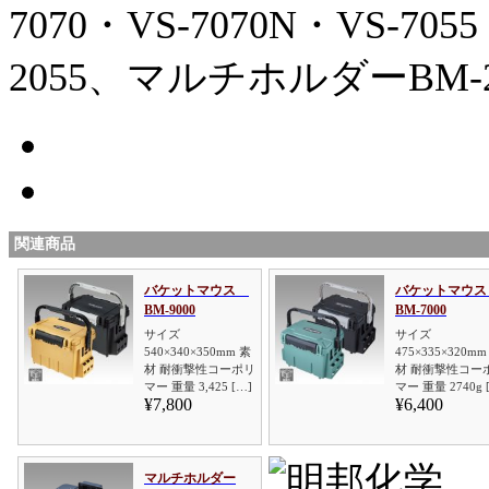
7070・VS-7070N・VS-705
2055、マルチホルダーBM-
関連商品
バケットマウス
バケットマウ
BM-9000
BM-7000
サイズ
サイズ
540×340×350mm 素
475×335×320mm
材 耐衝撃性コーポリ
材 耐衝撃性コー
マー 重量 3,425 […]
マー 重量 2740g 
¥7,800
¥6,400
マルチホルダー