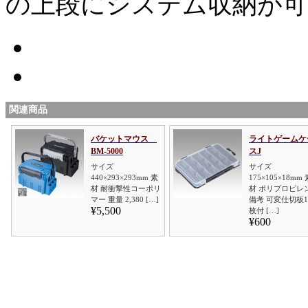
の上段にシステム収納が可
関連商品
バケットマウス
ライトゲームケ
BM-5000
スJ
サイズ
サイズ
440×293×293mm 素
175×105×18mm 
材 耐衝撃性コーポリ
材 ポリプロピレ
マー 重量 2,380 […]
備考 可変仕切板1
¥5,500
枚付 […]
¥600