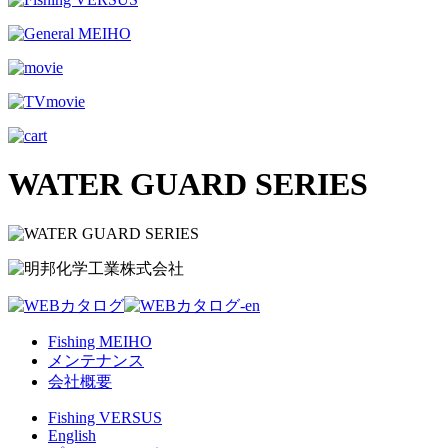
WATER GUARD SERIES
Fishing MEIHO
メンテナンス
会社概要
Fishing VERSUS
English