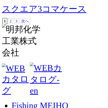
スクエア3コマケース
1
2
3
次へ
Fishing MEIHO