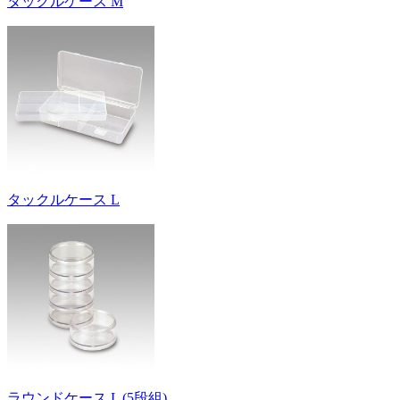
タックルケース M
タックルケース L
ラウンドケース L (5段組)