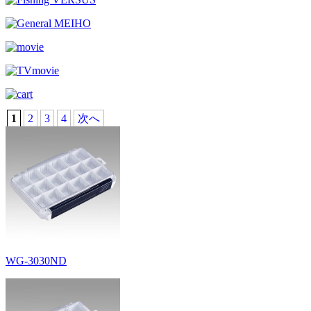
1
2
3
4
次へ
WG-3030ND