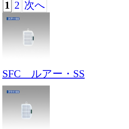
1
2
次へ
SFC ルアー・SS