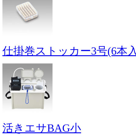
仕掛巻ストッカー3号(6本入
活きエサBAG小