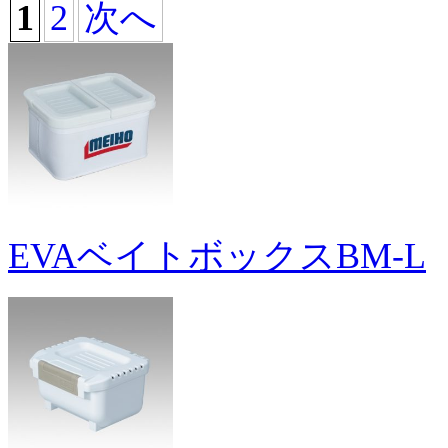
1
2
次へ
EVAベイトボックスBM-L