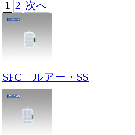
1
2
次へ
SFC ルアー・SS