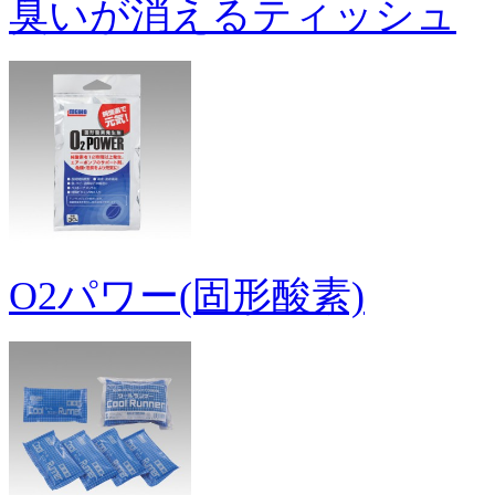
臭いが消えるティッシュ
O2パワー(固形酸素)