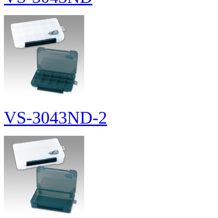
VS-3043ND-2