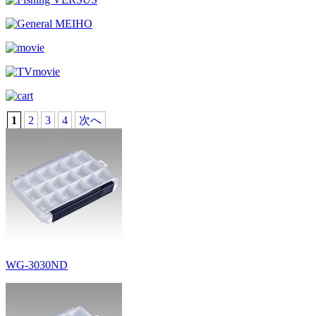
1
2
3
4
次へ
WG-3030ND